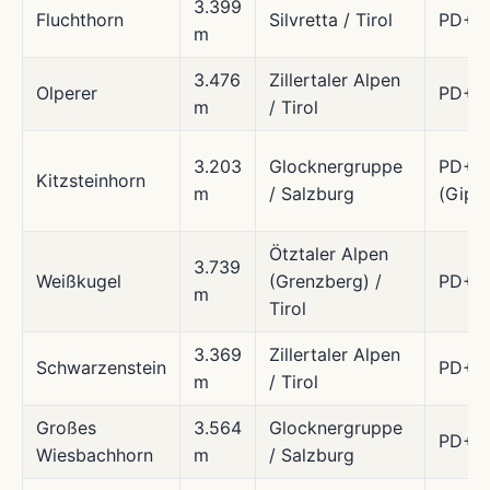
3.399
Fluchthorn
Silvretta / Tirol
PD+
m
3.476
Zillertaler Alpen
Olperer
PD+
m
/ Tirol
3.203
Glocknergruppe
PD+
Kitzsteinhorn
m
/ Salzburg
(Gipfe
Ötztaler Alpen
3.739
Weißkugel
(Grenzberg) /
PD+
m
Tirol
3.369
Zillertaler Alpen
Schwarzenstein
PD+
m
/ Tirol
Großes
3.564
Glocknergruppe
PD+/
Wiesbachhorn
m
/ Salzburg