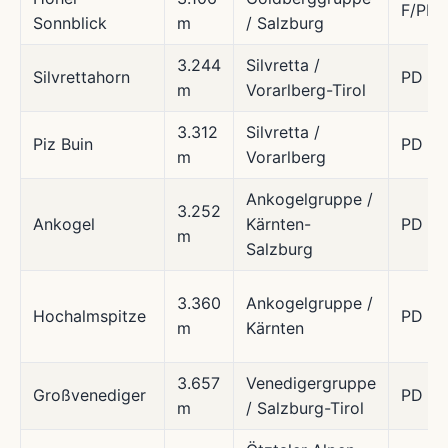
F/PD-
Sonnblick
m
/ Salzburg
3.244
Silvretta /
Silvrettahorn
PD
m
Vorarlberg-Tirol
3.312
Silvretta /
Piz Buin
PD
m
Vorarlberg
Ankogelgruppe /
3.252
Ankogel
Kärnten-
PD
m
Salzburg
3.360
Ankogelgruppe /
Hochalmspitze
PD
m
Kärnten
3.657
Venedigergruppe
Großvenediger
PD
m
/ Salzburg-Tirol