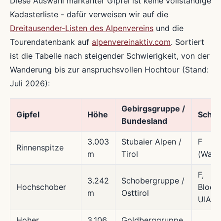
Diese Auswahl markanter Gipfel ist keine vollständige
Kadasterliste - dafür verweisen wir auf die
Dreitausender-Listen des Alpenvereins
und die
Tourendatenbank auf
alpenvereinaktiv.com
. Sortiert
ist die Tabelle nach steigender Schwierigkeit, von der
Wanderung bis zur anspruchsvollen Hochtour (Stand:
Juli 2026):
Gebirgsgruppe /
Gipfel
Höhe
Schwi
Bundesland
3.003
Stubaier Alpen /
F
Rinnenspitze
m
Tirol
(Wand
F,
3.242
Schobergruppe /
Hochschober
Blockk
m
Osttirol
UIAA I
Hoher
3.106
Goldberggruppe