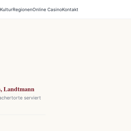
Kultur
Regionen
Online Casino
Kontakt
ka, Landtmann
achertorte serviert