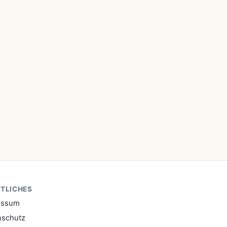
TLICHES
essum
nschutz