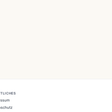
TLICHES
essum
nschutz