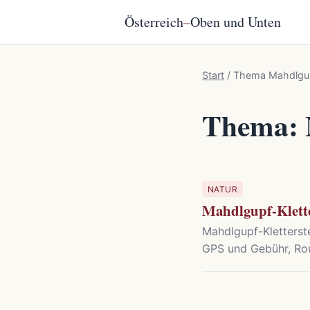
Österreich
–
Oben und Unten
Start
/
Thema Mahdlgu
Thema: 
NATUR
Mahdlgupf-Klette
Mahdlgupf-Kletterst
GPS und Gebühr, Rout