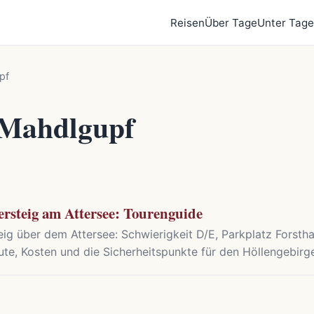
Reisen
Über Tage
Unter Tage
pf
Mahdlgupf
rsteig am Attersee: Tourenguide
eig über dem Attersee: Schwierigkeit D/E, Parkplatz Forst
e, Kosten und die Sicherheitspunkte für den Höllengebirge