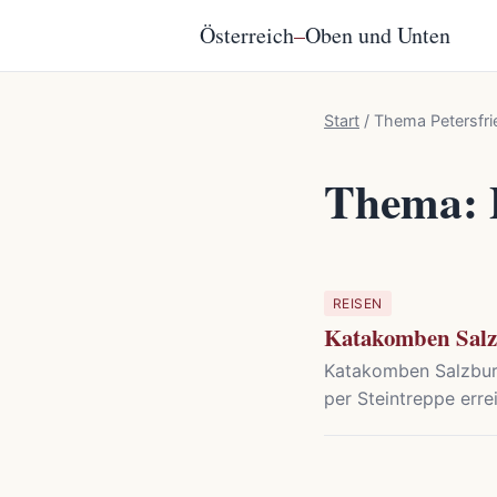
Österreich
–
Oben und Unten
Start
/
Thema Petersfri
Thema: P
REISEN
Katakomben Salzb
Katakomben Salzburg 
per Steintreppe err