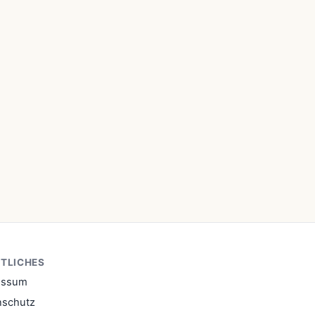
TLICHES
essum
nschutz