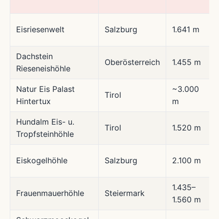
Eisriesenwelt
Salzburg
1.641 m
Dachstein
Oberösterreich
1.455 m
Rieseneishöhle
Natur Eis Palast
~3.000
Tirol
Hintertux
m
Hundalm Eis- u.
Tirol
1.520 m
Tropfsteinhöhle
Eiskogelhöhle
Salzburg
2.100 m
1.435–
Frauenmauerhöhle
Steiermark
1.560 m